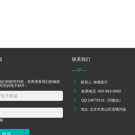
阅
联系我们
我们的邮件列表，您将更新我们的最新
联系人: 神鹿医疗
填写你的电子邮件：
联系电话: 400-993-6860
QQ:14675016（同微信）
地址: 北京市房山区琉璃河镇
提交