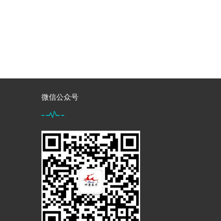
微信公众号