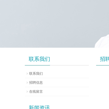
联系我们
招
联系我们
招聘信息
在线留言
新闻资讯