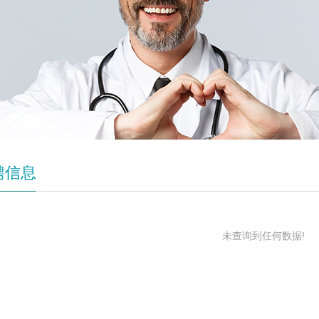
聘信息
未查询到任何数据!